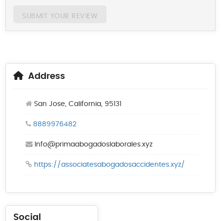
SUBMIT YOUR REVIEW
Address
San Jose, California, 95131
8889976482
Info@primaabogadoslaborales.xyz
https://associatesabogadosaccidentes.xyz/
Social